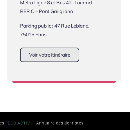
Métro Ligne 8 et Bus 42- Lourmel
RER C – Pont Garigliano
Parking public : 47 Rue Leblanc,
75015 Paris
Voir votre itinéraire
Se rendre au cabinet
es
|
E
CO
A
CTIV
| -
Annuaire des dentistes