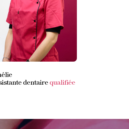
élie
istante dentaire
qualifiée