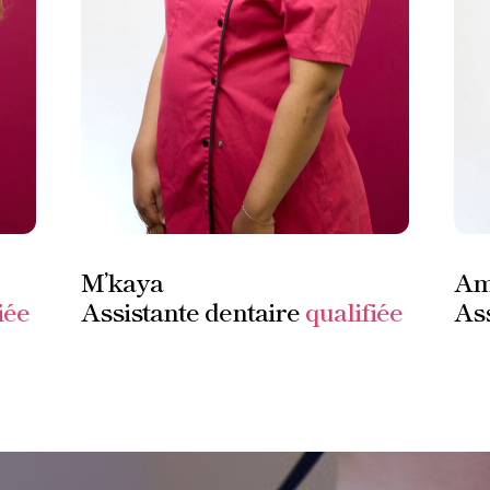
M’kaya
Am
iée
Assistante dentaire
qualifiée
Ass