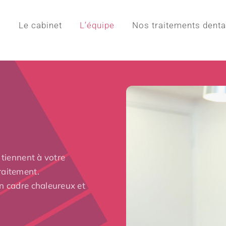
l
Le cabinet
L’équipe
Nos traitements denta
 tiennent à votre
raitement.
un cadre chaleureux et