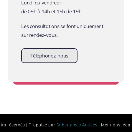
Lundi au vendredi
de 09h à 14h et 15h de 19h
Les consultations se font uniquement
sur rendez-vous.
Téléphonez-nous
Prendre rendez-vous
its réservés | Propulsé par
Substances Actives
|
Mentions légal