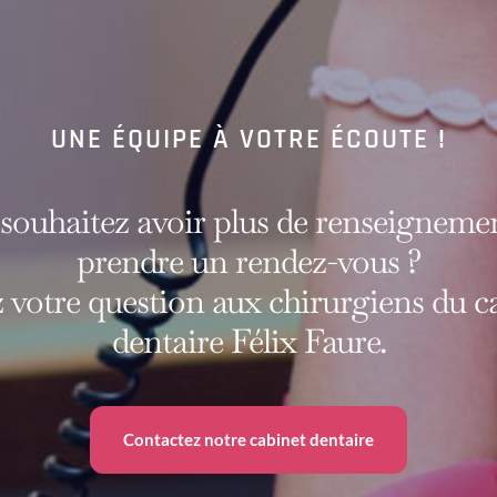
UNE ÉQUIPE À VOTRE ÉCOUTE !
souhaitez avoir plus de renseigneme
prendre un rendez-vous ?
 votre question aux chirurgiens du c
dentaire Félix Faure.
Contactez notre cabinet dentaire