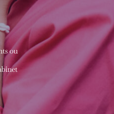
nts ou
abinet