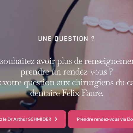
UNE QUESTION ?
souhaitez avoir plus de renseigneme
prendre un rendez-vous ?
 votre question aux chirurgiens du c
dentaire Félix Faure.
z le Dr Arthur SCHMIDER
Prendre rendez-vous via Do