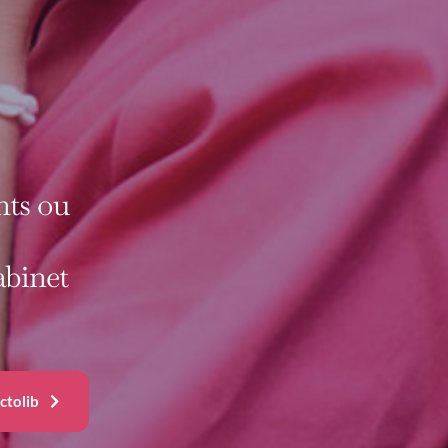
nts ou
abinet
ctolib