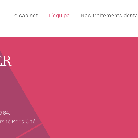
l
Le cabinet
L’équipe
Nos traitements denta
ER
7764.
sité Paris Cité.