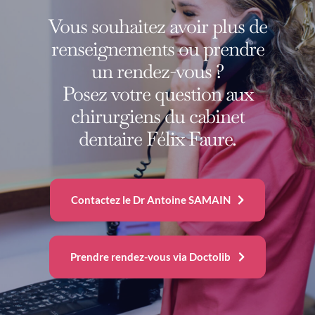
Vous souhaitez avoir plus de
renseignements ou prendre
un rendez-vous ?
Posez votre question aux
chirurgiens du cabinet
dentaire Félix Faure.
Contactez le Dr Antoine SAMAIN
Prendre rendez-vous via Doctolib