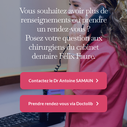
Vous souhaitez avoir plus de
renseignements ou prendre
un rendez-vous ?
Posez votre question aux
chirurgiens du cabinet
dentaire Félix Faure.
Contactez le Dr Antoine SAMAIN
Prendre rendez-vous via Doctolib